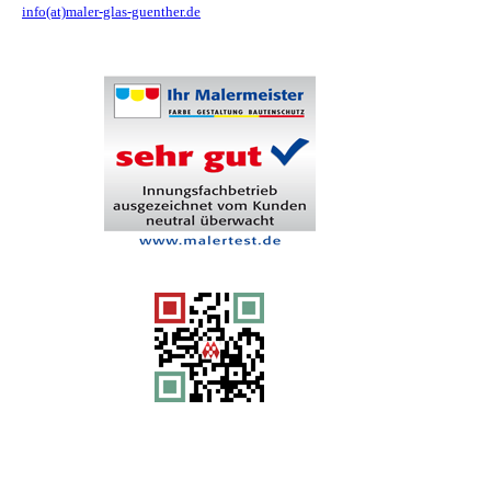
info(at)maler-glas-guenther.de